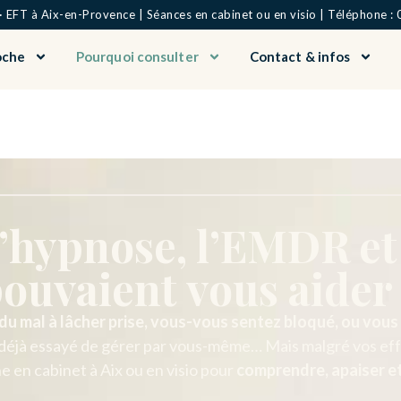
EFT à Aix-en-Provence | Séances en cabinet ou en visio | Téléphone : 
oche
Pourquoi consulter
Contact & infos
 l’hypnose, l’EMDR et
ouvaient vous aider
du mal à lâcher prise, vous-vous sentez bloqué, ou vous
déjà essayé de gérer par vous-même… Mais malgré vos eff
 en cabinet à Aix ou en visio pour
comprendre, apaiser et