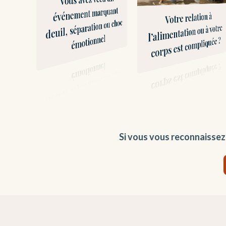
z de
événement marquant
Votre relation à
vous
deuil, séparation ou choc
l’alimentation ou à votre
ns certaines
motionnel
corps est compliquée ?
Si vous vous reconnaisse