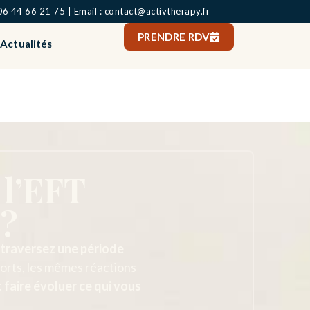
06 44 66 21 75 | Email : contact@activtherapy.fr
PRENDRE RDV
Actualités
 l’EFT
 ?
 traversez une période
orts, les mêmes réactions
 faire évoluer ce qui vous