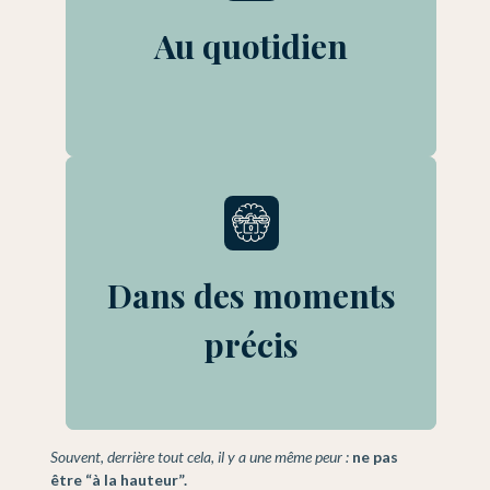
prise de parole difficile
Au quotidien
difficulté à dire non
timidité
difficulté à s’exprimer
peur de parler en public
difficulté à être soi-même
Dans des moments
auto-sabotage
manque de légitimité
peur de l’échec
précis
relations déséquilibrées
Souvent, derrière tout cela, il y a une même peur :
ne pas
être “à la hauteur”.