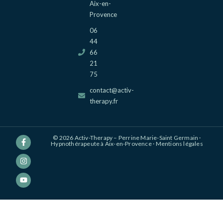
Aix-en-
Provence
06
44
66
21
75
contact@activ-
therapy.fr
© 2026 Activ-Therapy – Perrine Marie-Saint Germain ·
Hypnothérapeute à Aix-en-Provence ·
Mentions légales