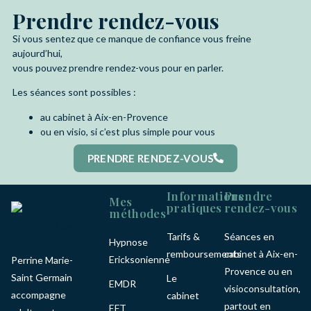
Prendre rendez-vous
Si vous sentez que ce manque de confiance vous freine
aujourd’hui,
vous pouvez prendre rendez-vous pour en parler.
Les séances sont possibles :
au cabinet à Aix-en-Provence
ou en visio, si c’est plus simple pour vous
PRENDRE RENDEZ-VOUS
Informations
Prendre
Mes
pratiques
rendez-vous
méthodes
Tarifs &
Séances en
Hypnose
remboursements
cabinet à Aix-en-
Ericksonienne
Perrine Marie-
Provence ou en
Saint Germain
Le
EMDR
visioconsultation,
accompagne
cabinet
partout en
EFT