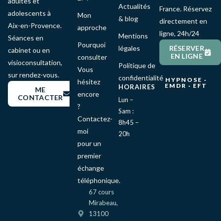
adultes et
Actualités
France. Réservez
adolescents à
Mon
& blog
directement en
Aix-en-Provence.
approche
ligne, 24h/24
Mentions
Séances en
Pourquoi
légales
RÉSERVER
cabinet ou en
EN LIGNE
consulter
visioconsultation,
Politique de
Vous
sur rendez-vous.
confidentialité
HYPNOSE ·
hésitez
EMDR · EFT
HORAIRES
ME
encore
CONTACTER
Lun –
?
Sam :
Contactez-
8h45 –
moi
20h
pour un
premier
échange
téléphonique.
67 cours
Mirabeau,
13100